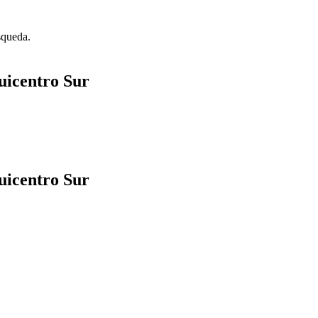
squeda.
uicentro Sur
uicentro Sur